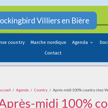
ckingbird Villiers en Bière
nse country
Marche nordique
Agenda
Doc
Contact
Accueil
Agenda
Country
Après-midi 100% country chez W
Après-midi 100% co