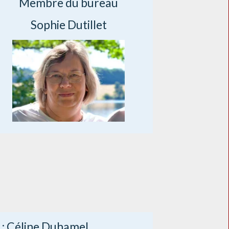
Membre du bureau
Sophie Dutillet
 : Céline Duhamel