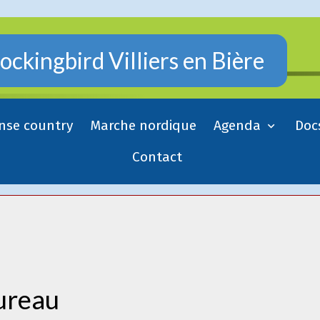
ckingbird Villiers en Bière
nse country
Marche nordique
Agenda
Doc
Contact
ureau