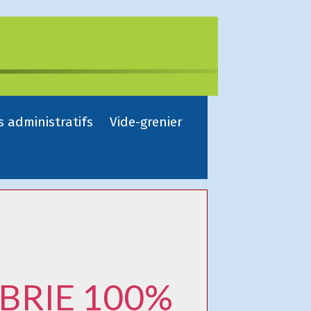
s administratifs
Vide-grenier
YBRIE 100%