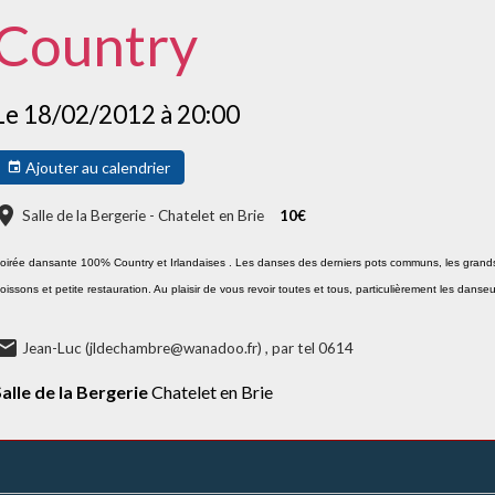
Country
Le 18/02/2012
à 20:00
Ajouter au calendrier
Salle de la Bergerie - Chatelet en Brie
10€
oirée dansante 100% Country et Irlandaises . Les danses des derniers pots communs, les grands
oissons et petite restauration. Au plaisir de vous revoir toutes et tous, particulièrement les dans
Jean-Luc (jldechambre@wanadoo.fr) , par tel 0614
Salle de la Bergerie
Chatelet en Brie