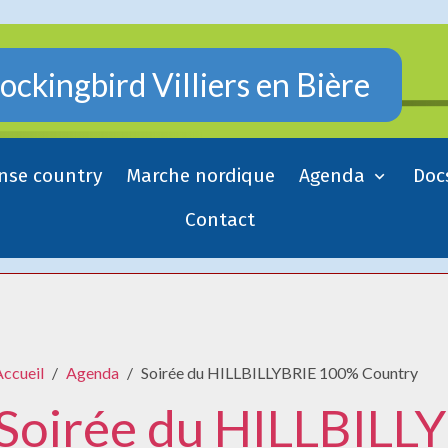
ckingbird Villiers en Bière
nse country
Marche nordique
Agenda
Doc
Contact
Accueil
Agenda
Soirée du HILLBILLYBRIE 100% Country
Soirée du HILLBILL