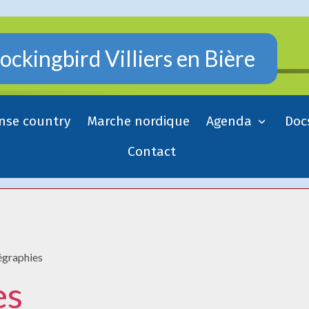
ckingbird Villiers en Bière
nse country
Marche nordique
Agenda
Doc
Contact
égraphies
es