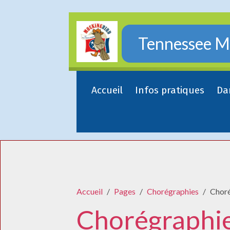
Tennessee Mo
Accueil
Infos pratiques
Da
Accueil
Pages
Chorégraphies
Chor
Chorégraphi