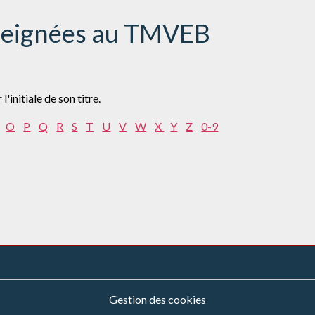
seignées au TMVEB
'initiale de son titre.
O
P
Q
R
S
T
U
V
W
X
Y
Z
0-9
Gestion des cookies