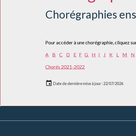
Chorégraphies en
Pour accéder à une chorégraphie, cliquez sur l
A
B
C
D
E
F
G
H
I
J
K
L
M
N
Chorés 2021-2022
Date de dernière mise à jour : 22/07/2026