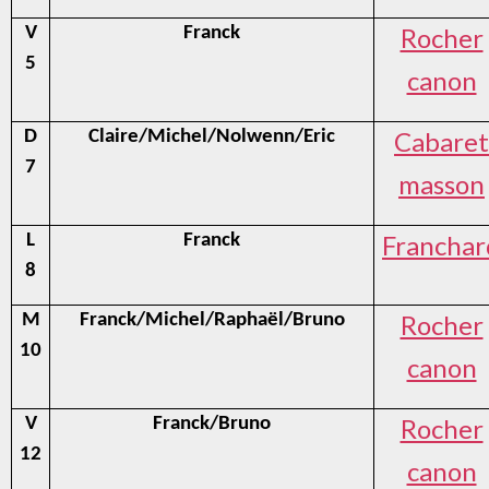
Rocher
V
Franck
5
canon
Cabaret
D
Claire/Michel/Nolwenn/Eric
7
masson
Franchar
L
Franck
8
Rocher
M
Franck/Michel/Raphaël/Bruno
10
canon
Rocher
V
Franck/Bruno
12
canon