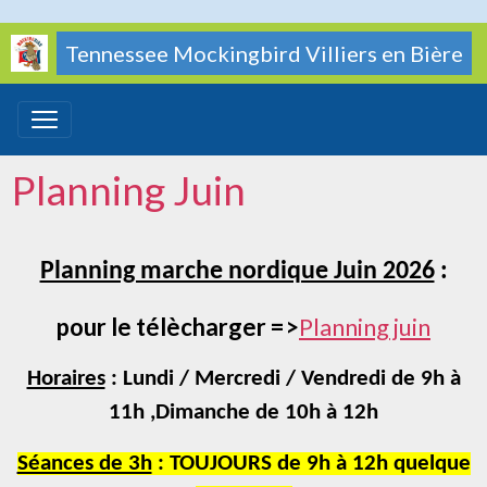
Tennessee Mockingbird Villiers en Bière
Planning Juin
Planning marche nordique Juin 2026
:
pour le télècharger =>
Planning juin
Horaires
: Lundi / Mercredi / Vendredi de 9h à
11h ,
Dimanche de 10h à 12h
Séances de 3h
: TOUJOURS de 9h à 12h quelque